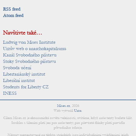
RSS feed
Atom feed
Navštivte také…
Ludwig von Mises Institute
Urzův web o anarchokapitalismu
Kanál Svobodného přístavu
Stoky Svobodného přístavu
Svoboda učení
Libertariánský institut
Liberální institut
Students for Liberty CZ
INESS
Mises.cz
,
2026
Web vytvořil
Urza
.
Cílem Mises.cz je ekonomická osvěta veřejnosti; uvítáme, když naše texty budete šířit.
Souhlas s šířením platí jen pro naše texty; pro převzaté články platí pravidla
původního zdroje.
Názory prezentované na těchto stránkách jsou individuálními vyjádřeními jejich