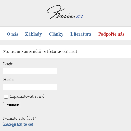
O nás
Základy
Články
Literatura
Podpořte nás
Pro psaní komentářů je třeba se přihlásit.
Login:
Heslo:
zapamatovat si mě
Nemáte zde účet?
Zaregistrujte se!