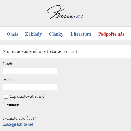
O nás
Základy
Články
Literatura
Podpořte nás
Pro psaní komentářů je třeba se přihlásit.
Login:
Heslo:
zapamatovat si mě
Nemáte zde účet?
Zaregistrujte se!