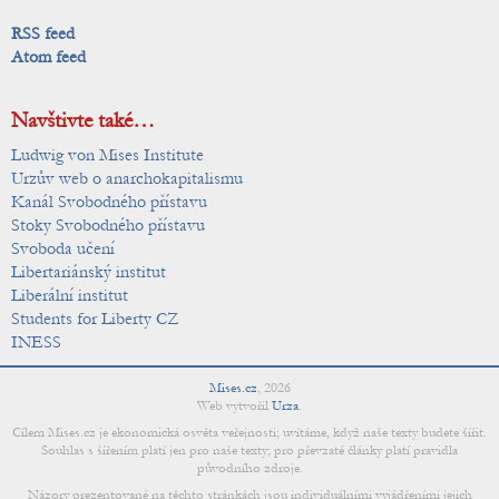
RSS feed
Atom feed
Navštivte také…
Ludwig von Mises Institute
Urzův web o anarchokapitalismu
Kanál Svobodného přístavu
Stoky Svobodného přístavu
Svoboda učení
Libertariánský institut
Liberální institut
Students for Liberty CZ
INESS
Mises.cz
,
2026
Web vytvořil
Urza
.
Cílem Mises.cz je ekonomická osvěta veřejnosti; uvítáme, když naše texty budete šířit.
Souhlas s šířením platí jen pro naše texty; pro převzaté články platí pravidla
původního zdroje.
Názory prezentované na těchto stránkách jsou individuálními vyjádřeními jejich