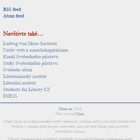
RSS feed
Atom feed
Navštivte také…
Ludwig von Mises Institute
Urzův web o anarchokapitalismu
Kanál Svobodného přístavu
Stoky Svobodného přístavu
Svoboda učení
Libertariánský institut
Liberální institut
Students for Liberty CZ
INESS
Mises.cz
,
2026
Web vytvořil
Urza
.
Cílem Mises.cz je ekonomická osvěta veřejnosti; uvítáme, když naše texty budete šířit.
Souhlas s šířením platí jen pro naše texty; pro převzaté články platí pravidla
původního zdroje.
Názory prezentované na těchto stránkách jsou individuálními vyjádřeními jejich