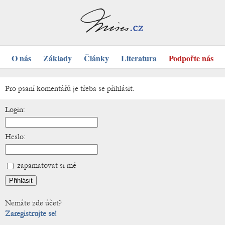
O nás
Základy
Články
Literatura
Podpořte nás
Pro psaní komentářů je třeba se přihlásit.
Login:
Heslo:
zapamatovat si mě
Nemáte zde účet?
Zaregistrujte se!