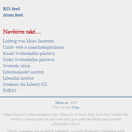
RSS feed
Atom feed
Navštivte také…
Ludwig von Mises Institute
Urzův web o anarchokapitalismu
Kanál Svobodného přístavu
Stoky Svobodného přístavu
Svoboda učení
Libertariánský institut
Liberální institut
Students for Liberty CZ
INESS
Mises.cz
,
2026
Web vytvořil
Urza
.
Cílem Mises.cz je ekonomická osvěta veřejnosti; uvítáme, když naše texty budete šířit.
Souhlas s šířením platí jen pro naše texty; pro převzaté články platí pravidla
původního zdroje.
Názory prezentované na těchto stránkách jsou individuálními vyjádřeními jejich