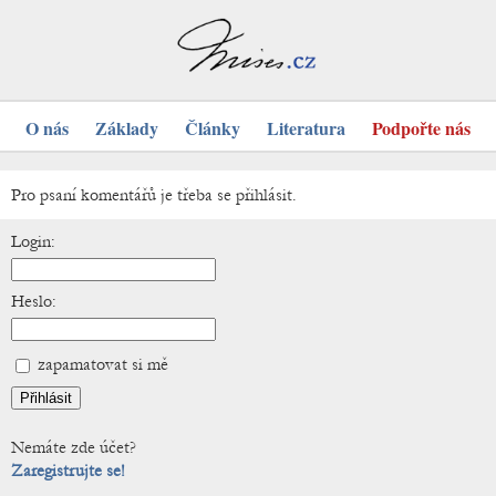
O nás
Základy
Články
Literatura
Podpořte nás
Pro psaní komentářů je třeba se přihlásit.
Login:
Heslo:
zapamatovat si mě
Nemáte zde účet?
Zaregistrujte se!