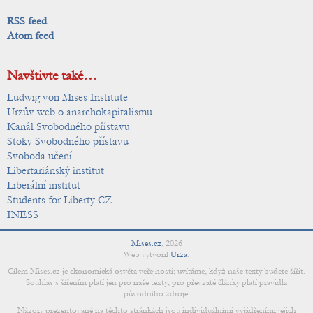
RSS feed
Atom feed
Navštivte také…
Ludwig von Mises Institute
Urzův web o anarchokapitalismu
Kanál Svobodného přístavu
Stoky Svobodného přístavu
Svoboda učení
Libertariánský institut
Liberální institut
Students for Liberty CZ
INESS
Mises.cz
,
2026
Web vytvořil
Urza
.
Cílem Mises.cz je ekonomická osvěta veřejnosti; uvítáme, když naše texty budete šířit.
Souhlas s šířením platí jen pro naše texty; pro převzaté články platí pravidla
původního zdroje.
Názory prezentované na těchto stránkách jsou individuálními vyjádřeními jejich