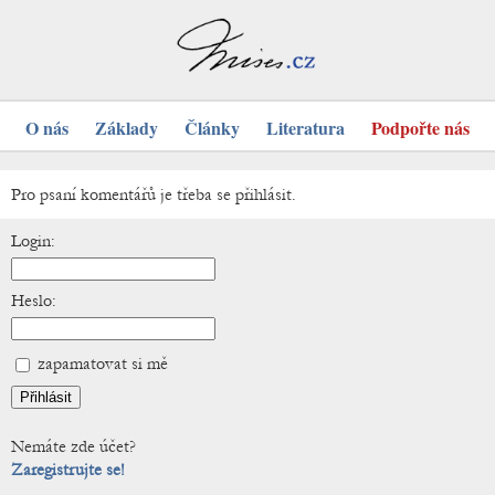
O nás
Základy
Články
Literatura
Podpořte nás
Pro psaní komentářů je třeba se přihlásit.
Login:
Heslo:
zapamatovat si mě
Nemáte zde účet?
Zaregistrujte se!