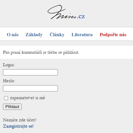
O nás
Základy
Články
Literatura
Podpořte nás
Pro psaní komentářů je třeba se přihlásit.
Login:
Heslo:
zapamatovat si mě
Nemáte zde účet?
Zaregistrujte se!