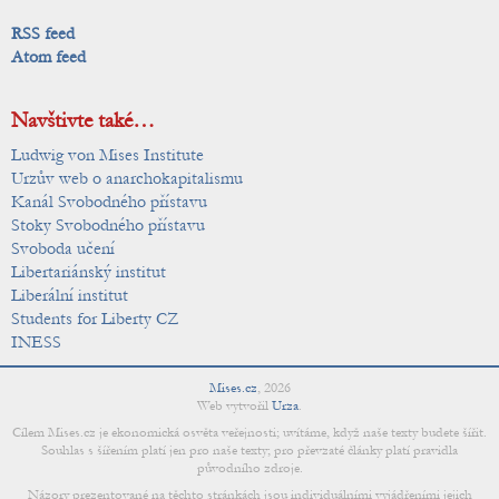
RSS feed
Atom feed
Navštivte také…
Ludwig von Mises Institute
Urzův web o anarchokapitalismu
Kanál Svobodného přístavu
Stoky Svobodného přístavu
Svoboda učení
Libertariánský institut
Liberální institut
Students for Liberty CZ
INESS
Mises.cz
,
2026
Web vytvořil
Urza
.
Cílem Mises.cz je ekonomická osvěta veřejnosti; uvítáme, když naše texty budete šířit.
Souhlas s šířením platí jen pro naše texty; pro převzaté články platí pravidla
původního zdroje.
Názory prezentované na těchto stránkách jsou individuálními vyjádřeními jejich