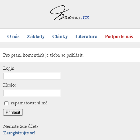
O nás
Základy
Články
Literatura
Podpořte nás
Pro psaní komentářů je třeba se přihlásit.
Login:
Heslo:
zapamatovat si mě
Nemáte zde účet?
Zaregistrujte se!