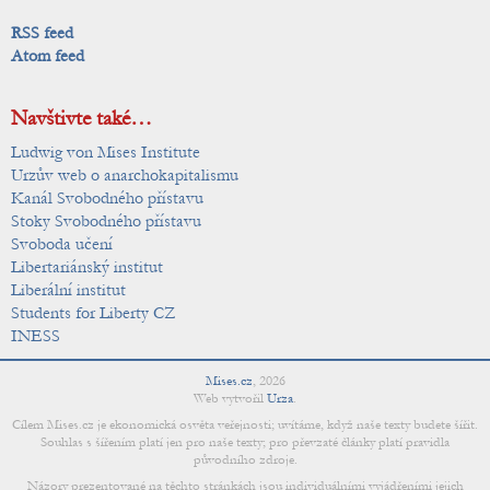
RSS feed
Atom feed
Navštivte také…
Ludwig von Mises Institute
Urzův web o anarchokapitalismu
Kanál Svobodného přístavu
Stoky Svobodného přístavu
Svoboda učení
Libertariánský institut
Liberální institut
Students for Liberty CZ
INESS
Mises.cz
,
2026
Web vytvořil
Urza
.
Cílem Mises.cz je ekonomická osvěta veřejnosti; uvítáme, když naše texty budete šířit.
Souhlas s šířením platí jen pro naše texty; pro převzaté články platí pravidla
původního zdroje.
Názory prezentované na těchto stránkách jsou individuálními vyjádřeními jejich