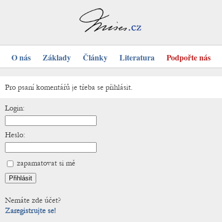
O nás
Základy
Články
Literatura
Podpořte nás
Pro psaní komentářů je třeba se přihlásit.
Login:
Heslo:
zapamatovat si mě
Nemáte zde účet?
Zaregistrujte se!