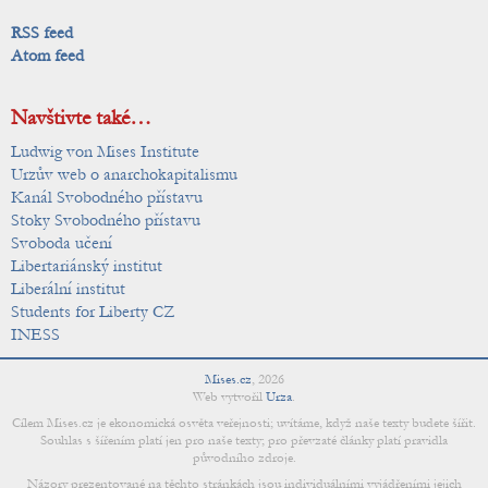
RSS feed
Atom feed
Navštivte také…
Ludwig von Mises Institute
Urzův web o anarchokapitalismu
Kanál Svobodného přístavu
Stoky Svobodného přístavu
Svoboda učení
Libertariánský institut
Liberální institut
Students for Liberty CZ
INESS
Mises.cz
,
2026
Web vytvořil
Urza
.
Cílem Mises.cz je ekonomická osvěta veřejnosti; uvítáme, když naše texty budete šířit.
Souhlas s šířením platí jen pro naše texty; pro převzaté články platí pravidla
původního zdroje.
Názory prezentované na těchto stránkách jsou individuálními vyjádřeními jejich