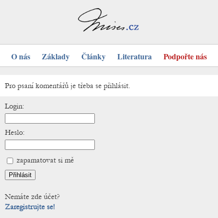
O nás
Základy
Články
Literatura
Podpořte nás
Pro psaní komentářů je třeba se přihlásit.
Login:
Heslo:
zapamatovat si mě
Nemáte zde účet?
Zaregistrujte se!