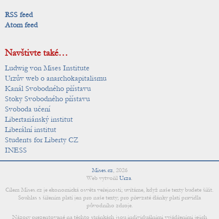
RSS feed
Atom feed
Navštivte také…
Ludwig von Mises Institute
Urzův web o anarchokapitalismu
Kanál Svobodného přístavu
Stoky Svobodného přístavu
Svoboda učení
Libertariánský institut
Liberální institut
Students for Liberty CZ
INESS
Mises.cz
,
2026
Web vytvořil
Urza
.
Cílem Mises.cz je ekonomická osvěta veřejnosti; uvítáme, když naše texty budete šířit.
Souhlas s šířením platí jen pro naše texty; pro převzaté články platí pravidla
původního zdroje.
Názory prezentované na těchto stránkách jsou individuálními vyjádřeními jejich