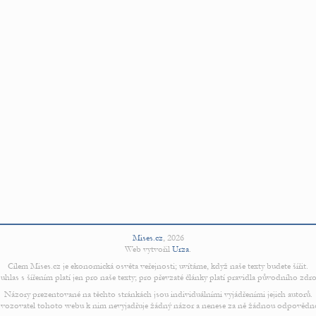
Mises.cz
,
2026
Web vytvořil
Urza
.
Cílem Mises.cz je ekonomická osvěta veřejnosti; uvítáme, když naše texty budete šířit.
uhlas s šířením platí jen pro naše texty; pro převzaté články platí pravidla původního zdro
Názory prezentované na těchto stránkách jsou individuálními vyjádřeními jejich autorů.
vozovatel tohoto webu k nim nevyjadřuje žádný názor a nenese za ně žádnou odpovědn