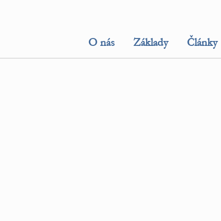
O nás
Základy
Články