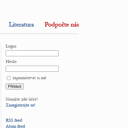
Literatura
Podpořte nás
Login:
Heslo:
zapamatovat si mě
Nemáte zde účet?
Zaregistrujte se!
RSS feed
Atom feed