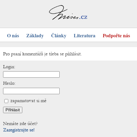
O nás
Základy
Články
Literatura
Podpořte nás
Pro psaní komentářů je třeba se přihlásit.
Login:
Heslo:
zapamatovat si mě
Nemáte zde účet?
Zaregistrujte se!