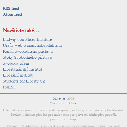
RSS feed
Atom feed
Navštivte také…
Ludwig von Mises Institute
Urzův web o anarchokapitalismu
Kanál Svobodného přístavu
Stoky Svobodného přístavu
Svoboda učení
Libertariánský institut
Liberální institut
Students for Liberty CZ
INESS
Mises.cz
,
2026
Web vytvořil
Urza
.
Cílem Mises.cz je ekonomická osvěta veřejnosti; uvítáme, když naše texty budete šířit.
Souhlas s šířením platí jen pro naše texty; pro převzaté články platí pravidla
původního zdroje.
Názory prezentované na těchto stránkách jsou individuálními vyjádřeními jejich