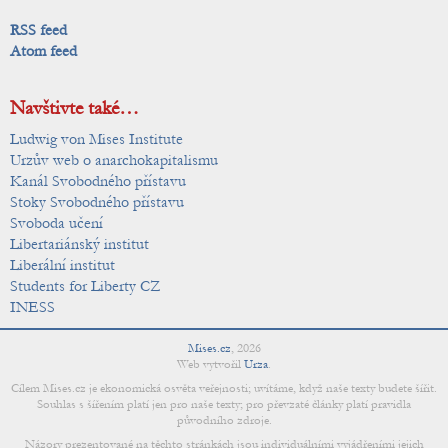
RSS feed
Atom feed
Navštivte také…
Ludwig von Mises Institute
Urzův web o anarchokapitalismu
Kanál Svobodného přístavu
Stoky Svobodného přístavu
Svoboda učení
Libertariánský institut
Liberální institut
Students for Liberty CZ
INESS
Mises.cz
,
2026
Web vytvořil
Urza
.
Cílem Mises.cz je ekonomická osvěta veřejnosti; uvítáme, když naše texty budete šířit.
Souhlas s šířením platí jen pro naše texty; pro převzaté články platí pravidla
původního zdroje.
Názory prezentované na těchto stránkách jsou individuálními vyjádřeními jejich