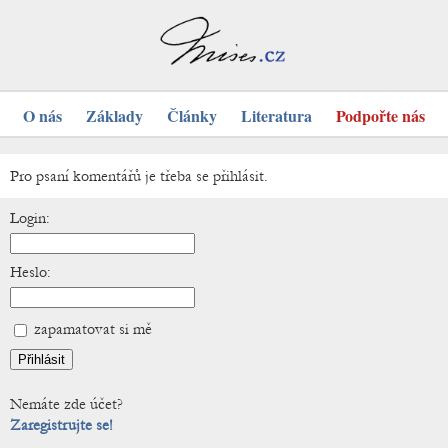
O nás
Základy
Články
Literatura
Podpořte nás
Pro psaní komentářů je třeba se přihlásit.
Login:
Heslo:
zapamatovat si mě
Nemáte zde účet?
Zaregistrujte se!