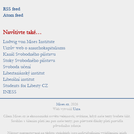
RSS feed
Atom feed
Navštivte také…
Ludwig von Mises Institute
Urzův web o anarchokapitalismu
Kanál Svobodného přístavu
Stoky Svobodného přístavu
Svoboda učení
Libertariánský institut
Liberální institut
Students for Liberty CZ
INESS
Mises.cz
,
2026
Web vytvořil
Urza
.
Cílem Mises.cz je ekonomická osvěta veřejnosti; uvítáme, když naše texty budete šířit.
Souhlas s šířením platí jen pro naše texty; pro převzaté články platí pravidla
původního zdroje.
Názory prezentované na těchto stránkách jsou individuálními vyjádřeními jejich