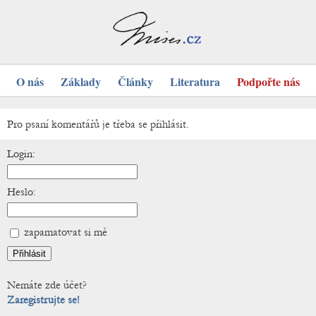
O nás
Základy
Články
Literatura
Podpořte nás
Pro psaní komentářů je třeba se přihlásit.
Login:
Heslo:
zapamatovat si mě
Nemáte zde účet?
Zaregistrujte se!