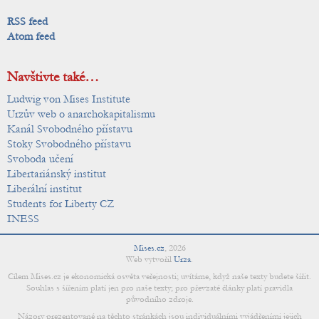
RSS feed
Atom feed
Navštivte také…
Ludwig von Mises Institute
Urzův web o anarchokapitalismu
Kanál Svobodného přístavu
Stoky Svobodného přístavu
Svoboda učení
Libertariánský institut
Liberální institut
Students for Liberty CZ
INESS
Mises.cz
,
2026
Web vytvořil
Urza
.
Cílem Mises.cz je ekonomická osvěta veřejnosti; uvítáme, když naše texty budete šířit.
Souhlas s šířením platí jen pro naše texty; pro převzaté články platí pravidla
původního zdroje.
Názory prezentované na těchto stránkách jsou individuálními vyjádřeními jejich