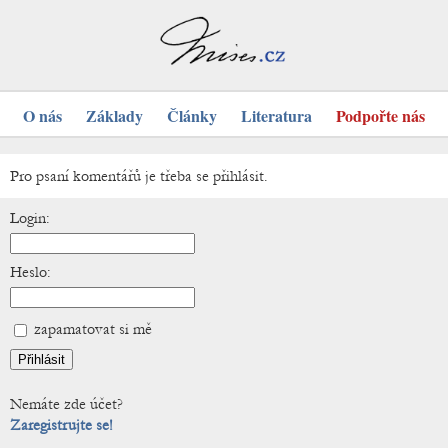
O nás
Základy
Články
Literatura
Podpořte nás
Pro psaní komentářů je třeba se přihlásit.
Login:
Heslo:
zapamatovat si mě
Nemáte zde účet?
Zaregistrujte se!