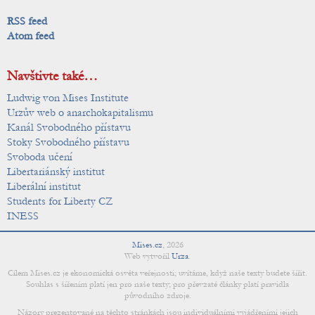
RSS feed
Atom feed
Navštivte také…
Ludwig von Mises Institute
Urzův web o anarchokapitalismu
Kanál Svobodného přístavu
Stoky Svobodného přístavu
Svoboda učení
Libertariánský institut
Liberální institut
Students for Liberty CZ
INESS
Mises.cz
,
2026
Web vytvořil
Urza
.
Cílem Mises.cz je ekonomická osvěta veřejnosti; uvítáme, když naše texty budete šířit.
Souhlas s šířením platí jen pro naše texty; pro převzaté články platí pravidla
původního zdroje.
Názory prezentované na těchto stránkách jsou individuálními vyjádřeními jejich