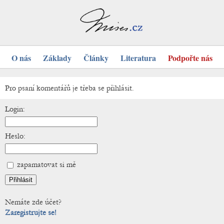
O nás
Základy
Články
Literatura
Podpořte nás
Pro psaní komentářů je třeba se přihlásit.
Login:
Heslo:
zapamatovat si mě
Nemáte zde účet?
Zaregistrujte se!