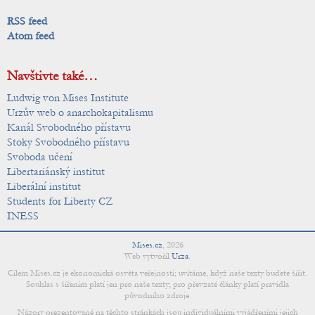
RSS feed
Atom feed
Navštivte také…
Ludwig von Mises Institute
Urzův web o anarchokapitalismu
Kanál Svobodného přístavu
Stoky Svobodného přístavu
Svoboda učení
Libertariánský institut
Liberální institut
Students for Liberty CZ
INESS
Mises.cz
,
2026
Web vytvořil
Urza
.
Cílem Mises.cz je ekonomická osvěta veřejnosti; uvítáme, když naše texty budete šířit.
Souhlas s šířením platí jen pro naše texty; pro převzaté články platí pravidla
původního zdroje.
Názory prezentované na těchto stránkách jsou individuálními vyjádřeními jejich