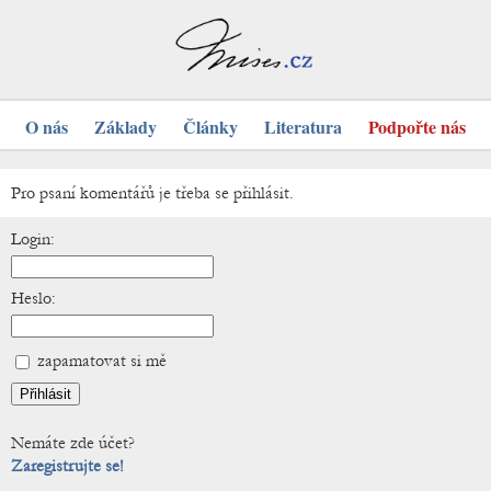
O nás
Základy
Články
Literatura
Podpořte nás
Pro psaní komentářů je třeba se přihlásit.
Login:
Heslo:
zapamatovat si mě
Nemáte zde účet?
Zaregistrujte se!