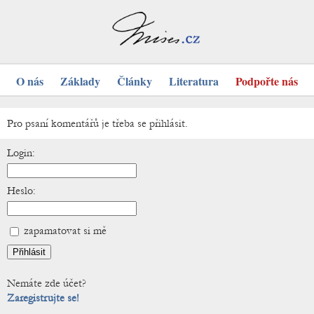
O nás
Základy
Články
Literatura
Podpořte nás
Pro psaní komentářů je třeba se přihlásit.
Login:
Heslo:
zapamatovat si mě
Nemáte zde účet?
Zaregistrujte se!