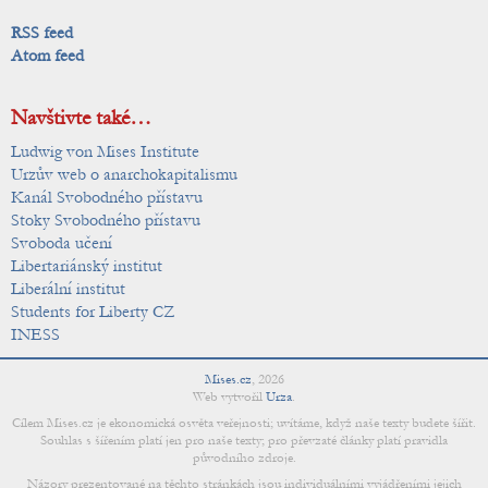
RSS feed
Atom feed
Navštivte také…
Ludwig von Mises Institute
Urzův web o anarchokapitalismu
Kanál Svobodného přístavu
Stoky Svobodného přístavu
Svoboda učení
Libertariánský institut
Liberální institut
Students for Liberty CZ
INESS
Mises.cz
,
2026
Web vytvořil
Urza
.
Cílem Mises.cz je ekonomická osvěta veřejnosti; uvítáme, když naše texty budete šířit.
Souhlas s šířením platí jen pro naše texty; pro převzaté články platí pravidla
původního zdroje.
Názory prezentované na těchto stránkách jsou individuálními vyjádřeními jejich