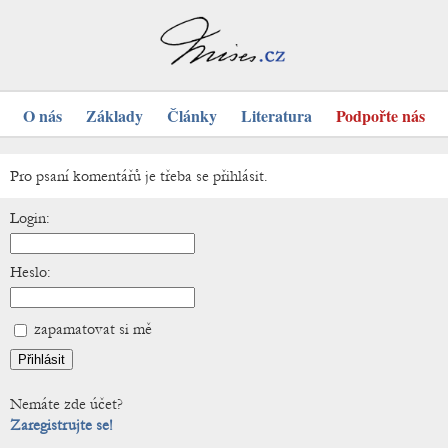
O nás
Základy
Články
Literatura
Podpořte nás
Pro psaní komentářů je třeba se přihlásit.
Login:
Heslo:
zapamatovat si mě
Nemáte zde účet?
Zaregistrujte se!