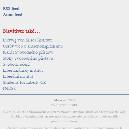
RSS feed
Atom feed
Navštivte také…
Ludwig von Mises Institute
Urzův web o anarchokapitalismu
Kanál Svobodného přístavu
Stoky Svobodného přístavu
Svoboda učení
Libertariánský institut
Liberální institut
Students for Liberty CZ
INESS
Mises.cz
,
2026
Web vytvořil
Urza
.
Cílem Mises.cz je ekonomická osvěta veřejnosti; uvítáme, když naše texty budete šířit.
Souhlas s šířením platí jen pro naše texty; pro převzaté články platí pravidla
původního zdroje.
Názory prezentované na těchto stránkách jsou individuálními vyjádřeními jejich