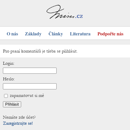
O nás
Základy
Články
Literatura
Podpořte nás
Pro psaní komentářů je třeba se přihlásit.
Login:
Heslo:
zapamatovat si mě
Nemáte zde účet?
Zaregistrujte se!