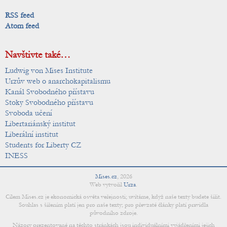
RSS feed
Atom feed
Navštivte také…
Ludwig von Mises Institute
Urzův web o anarchokapitalismu
Kanál Svobodného přístavu
Stoky Svobodného přístavu
Svoboda učení
Libertariánský institut
Liberální institut
Students for Liberty CZ
INESS
Mises.cz
,
2026
Web vytvořil
Urza
.
Cílem Mises.cz je ekonomická osvěta veřejnosti; uvítáme, když naše texty budete šířit.
Souhlas s šířením platí jen pro naše texty; pro převzaté články platí pravidla
původního zdroje.
Názory prezentované na těchto stránkách jsou individuálními vyjádřeními jejich