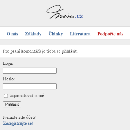
O nás
Základy
Články
Literatura
Podpořte nás
Pro psaní komentářů je třeba se přihlásit.
Login:
Heslo:
zapamatovat si mě
Nemáte zde účet?
Zaregistrujte se!