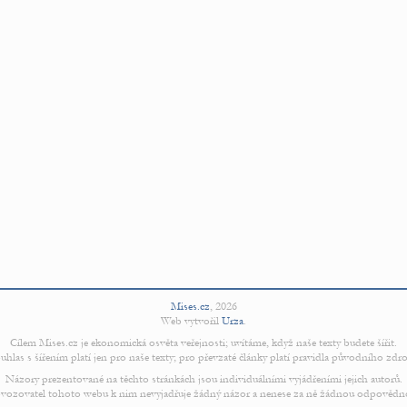
Mises.cz
,
2026
Web vytvořil
Urza
.
Cílem Mises.cz je ekonomická osvěta veřejnosti; uvítáme, když naše texty budete šířit.
uhlas s šířením platí jen pro naše texty; pro převzaté články platí pravidla původního zdro
Názory prezentované na těchto stránkách jsou individuálními vyjádřeními jejich autorů.
vozovatel tohoto webu k nim nevyjadřuje žádný názor a nenese za ně žádnou odpovědn