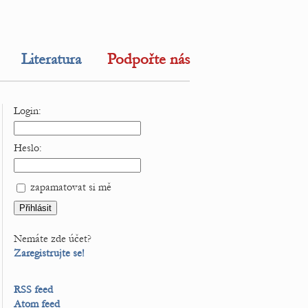
Literatura
Podpořte nás
Login:
Heslo:
zapamatovat si mě
Nemáte zde účet?
Zaregistrujte se!
RSS feed
Atom feed