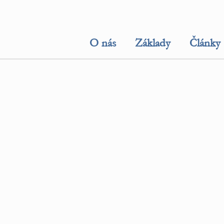
O nás
Základy
Články