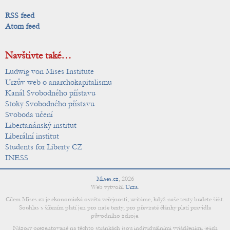
RSS feed
Atom feed
Navštivte také…
Ludwig von Mises Institute
Urzův web o anarchokapitalismu
Kanál Svobodného přístavu
Stoky Svobodného přístavu
Svoboda učení
Libertariánský institut
Liberální institut
Students for Liberty CZ
INESS
Mises.cz
,
2026
Web vytvořil
Urza
.
Cílem Mises.cz je ekonomická osvěta veřejnosti; uvítáme, když naše texty budete šířit.
Souhlas s šířením platí jen pro naše texty; pro převzaté články platí pravidla
původního zdroje.
Názory prezentované na těchto stránkách jsou individuálními vyjádřeními jejich