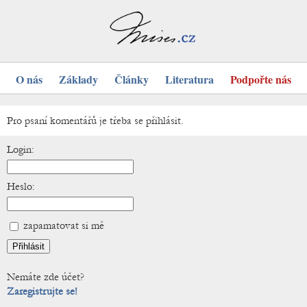
O nás
Základy
Články
Literatura
Podpořte nás
Pro psaní komentářů je třeba se přihlásit.
Login:
Heslo:
zapamatovat si mě
Nemáte zde účet?
Zaregistrujte se!