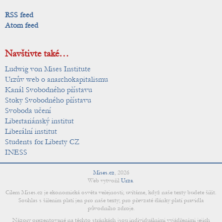
RSS feed
Atom feed
Navštivte také…
Ludwig von Mises Institute
Urzův web o anarchokapitalismu
Kanál Svobodného přístavu
Stoky Svobodného přístavu
Svoboda učení
Libertariánský institut
Liberální institut
Students for Liberty CZ
INESS
Mises.cz
,
2026
Web vytvořil
Urza
.
Cílem Mises.cz je ekonomická osvěta veřejnosti; uvítáme, když naše texty budete šířit.
Souhlas s šířením platí jen pro naše texty; pro převzaté články platí pravidla
původního zdroje.
Názory prezentované na těchto stránkách jsou individuálními vyjádřeními jejich