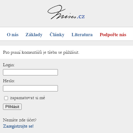
O nás
Základy
Články
Literatura
Podpořte nás
Pro psaní komentářů je třeba se přihlásit.
Login:
Heslo:
zapamatovat si mě
Nemáte zde účet?
Zaregistrujte se!