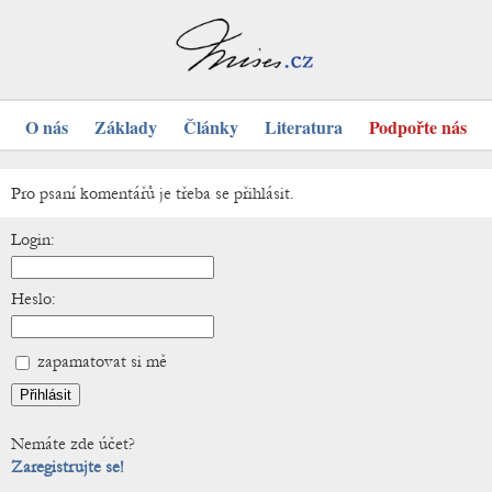
O nás
Základy
Články
Literatura
Podpořte nás
Pro psaní komentářů je třeba se přihlásit.
Login:
Heslo:
zapamatovat si mě
Nemáte zde účet?
Zaregistrujte se!