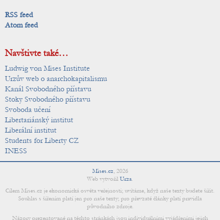
RSS feed
Atom feed
Navštivte také…
Ludwig von Mises Institute
Urzův web o anarchokapitalismu
Kanál Svobodného přístavu
Stoky Svobodného přístavu
Svoboda učení
Libertariánský institut
Liberální institut
Students for Liberty CZ
INESS
Mises.cz
,
2026
Web vytvořil
Urza
.
Cílem Mises.cz je ekonomická osvěta veřejnosti; uvítáme, když naše texty budete šířit.
Souhlas s šířením platí jen pro naše texty; pro převzaté články platí pravidla
původního zdroje.
Názory prezentované na těchto stránkách jsou individuálními vyjádřeními jejich