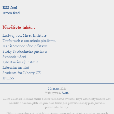
RSS feed
Atom feed
Navštivte také…
Ludwig von Mises Institute
Urzův web o anarchokapitalismu
Kanál Svobodného přístavu
Stoky Svobodného přístavu
Svoboda učení
Libertariánský institut
Liberální institut
Students for Liberty CZ
INESS
Mises.cz
,
2026
Web vytvořil
Urza
.
Cílem Mises.cz je ekonomická osvěta veřejnosti; uvítáme, když naše texty budete šířit.
Souhlas s šířením platí jen pro naše texty; pro převzaté články platí pravidla
původního zdroje.
Názory prezentované na těchto stránkách jsou individuálními vyjádřeními jejich