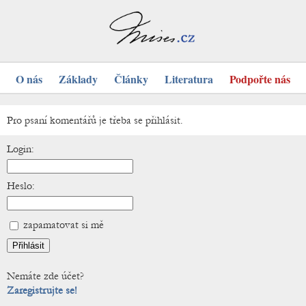
O nás
Základy
Články
Literatura
Podpořte nás
Pro psaní komentářů je třeba se přihlásit.
Login:
Heslo:
zapamatovat si mě
Nemáte zde účet?
Zaregistrujte se!