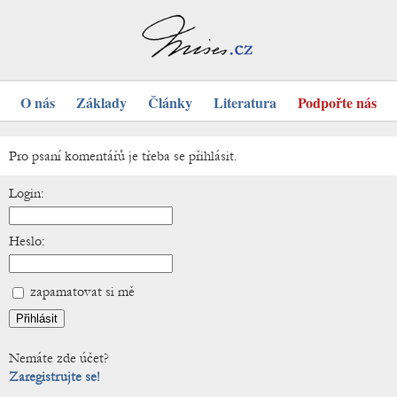
O nás
Základy
Články
Literatura
Podpořte nás
Pro psaní komentářů je třeba se přihlásit.
Login:
Heslo:
zapamatovat si mě
Nemáte zde účet?
Zaregistrujte se!