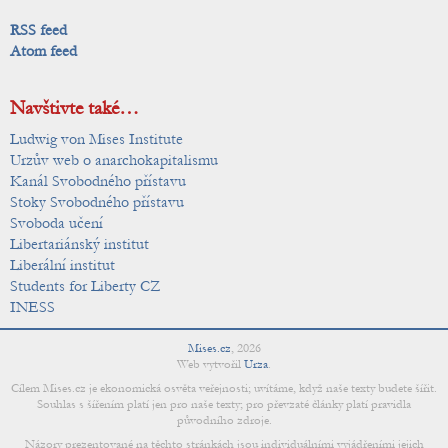
RSS feed
Atom feed
Navštivte také…
Ludwig von Mises Institute
Urzův web o anarchokapitalismu
Kanál Svobodného přístavu
Stoky Svobodného přístavu
Svoboda učení
Libertariánský institut
Liberální institut
Students for Liberty CZ
INESS
Mises.cz
,
2026
Web vytvořil
Urza
.
Cílem Mises.cz je ekonomická osvěta veřejnosti; uvítáme, když naše texty budete šířit.
Souhlas s šířením platí jen pro naše texty; pro převzaté články platí pravidla
původního zdroje.
Názory prezentované na těchto stránkách jsou individuálními vyjádřeními jejich