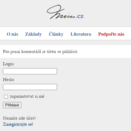
O nás
Základy
Články
Literatura
Podpořte nás
Pro psaní komentářů je třeba se přihlásit.
Login:
Heslo:
zapamatovat si mě
Nemáte zde účet?
Zaregistrujte se!