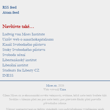
RSS feed
Atom feed
Navštivte také…
Ludwig von Mises Institute
Urzův web o anarchokapitalismu
Kanál Svobodného přístavu
Stoky Svobodného přístavu
Svoboda učení
Libertariánský institut
Liberální institut
Students for Liberty CZ
INESS
Mises.cz
,
2026
Web vytvořil
Urza
.
Cílem Mises.cz je ekonomická osvěta veřejnosti; uvítáme, když naše texty budete šířit.
Souhlas s šířením platí jen pro naše texty; pro převzaté články platí pravidla
původního zdroje.
Názory prezentované na těchto stránkách jsou individuálními vyjádřeními jejich