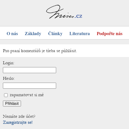
O nás
Základy
Články
Literatura
Podpořte nás
Pro psaní komentářů je třeba se přihlásit.
Login:
Heslo:
zapamatovat si mě
Nemáte zde účet?
Zaregistrujte se!