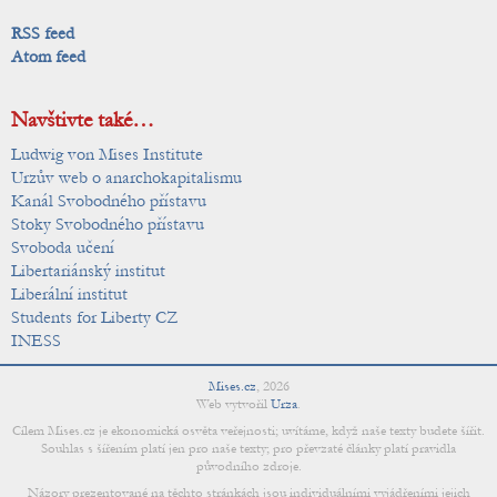
RSS feed
Atom feed
Navštivte také…
Ludwig von Mises Institute
Urzův web o anarchokapitalismu
Kanál Svobodného přístavu
Stoky Svobodného přístavu
Svoboda učení
Libertariánský institut
Liberální institut
Students for Liberty CZ
INESS
Mises.cz
,
2026
Web vytvořil
Urza
.
Cílem Mises.cz je ekonomická osvěta veřejnosti; uvítáme, když naše texty budete šířit.
Souhlas s šířením platí jen pro naše texty; pro převzaté články platí pravidla
původního zdroje.
Názory prezentované na těchto stránkách jsou individuálními vyjádřeními jejich