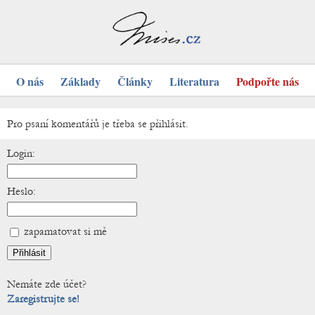
O nás
Základy
Články
Literatura
Podpořte nás
Pro psaní komentářů je třeba se přihlásit.
Login:
Heslo:
zapamatovat si mě
Nemáte zde účet?
Zaregistrujte se!