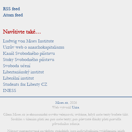
RSS feed
Atom feed
Navštivte také…
Ludwig von Mises Institute
Urzův web o anarchokapitalismu
Kanál Svobodného přístavu
Stoky Svobodného přístavu
Svoboda učení
Libertariánský institut
Liberální institut
Students for Liberty CZ
INESS
Mises.cz
,
2026
Web vytvořil
Urza
.
Cílem Mises.cz je ekonomická osvěta veřejnosti; uvítáme, když naše texty budete šířit.
Souhlas s šířením platí jen pro naše texty; pro převzaté články platí pravidla
původního zdroje.
Názory prezentované na těchto stránkách jsou individuálními vyjádřeními jejich