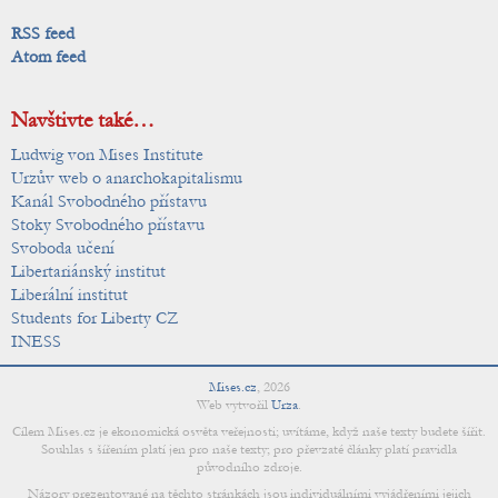
RSS feed
Atom feed
Navštivte také…
Ludwig von Mises Institute
Urzův web o anarchokapitalismu
Kanál Svobodného přístavu
Stoky Svobodného přístavu
Svoboda učení
Libertariánský institut
Liberální institut
Students for Liberty CZ
INESS
Mises.cz
,
2026
Web vytvořil
Urza
.
Cílem Mises.cz je ekonomická osvěta veřejnosti; uvítáme, když naše texty budete šířit.
Souhlas s šířením platí jen pro naše texty; pro převzaté články platí pravidla
původního zdroje.
Názory prezentované na těchto stránkách jsou individuálními vyjádřeními jejich