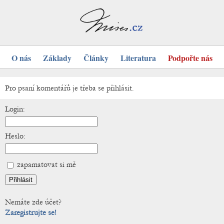
O nás
Základy
Články
Literatura
Podpořte nás
Pro psaní komentářů je třeba se přihlásit.
Login:
Heslo:
zapamatovat si mě
Nemáte zde účet?
Zaregistrujte se!