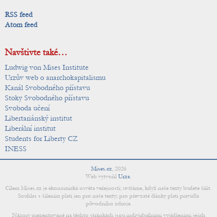
RSS feed
Atom feed
Navštivte také…
Ludwig von Mises Institute
Urzův web o anarchokapitalismu
Kanál Svobodného přístavu
Stoky Svobodného přístavu
Svoboda učení
Libertariánský institut
Liberální institut
Students for Liberty CZ
INESS
Mises.cz
,
2026
Web vytvořil
Urza
.
Cílem Mises.cz je ekonomická osvěta veřejnosti; uvítáme, když naše texty budete šířit.
Souhlas s šířením platí jen pro naše texty; pro převzaté články platí pravidla
původního zdroje.
Názory prezentované na těchto stránkách jsou individuálními vyjádřeními jejich