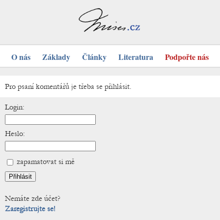
O nás
Základy
Články
Literatura
Podpořte nás
Pro psaní komentářů je třeba se přihlásit.
Login:
Heslo:
zapamatovat si mě
Nemáte zde účet?
Zaregistrujte se!