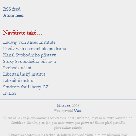
RSS feed
Atom feed
Navštivte také…
Ludwig von Mises Institute
Urzův web o anarchokapitalismu
Kanál Svobodného přístavu
Stoky Svobodného přístavu
Svoboda učení
Libertariánský institut
Liberální institut
Students for Liberty CZ
INESS
Mises.cz
,
2026
Web vytvořil
Urza
.
Cílem Mises.cz je ekonomická osvěta veřejnosti; uvítáme, když naše texty budete šířit.
Souhlas s šířením platí jen pro naše texty; pro převzaté články platí pravidla
původního zdroje.
Názory prezentované na těchto stránkách jsou individuálními vyjádřeními jejich