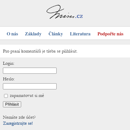
O nás
Základy
Články
Literatura
Podpořte nás
Pro psaní komentářů je třeba se přihlásit.
Login:
Heslo:
zapamatovat si mě
Nemáte zde účet?
Zaregistrujte se!