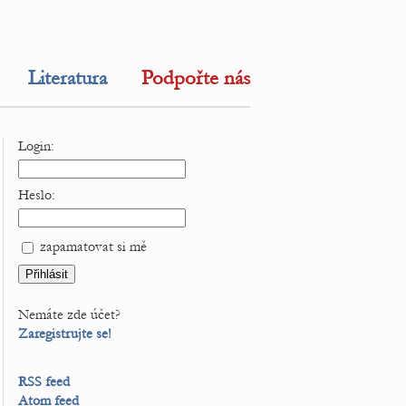
Literatura
Podpořte nás
Login:
Heslo:
zapamatovat si mě
Nemáte zde účet?
Zaregistrujte se!
RSS feed
Atom feed