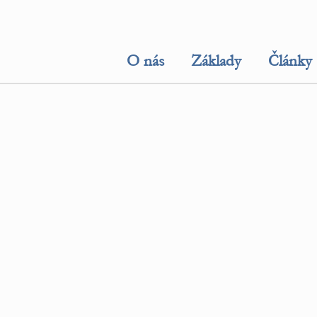
O nás
Základy
Články