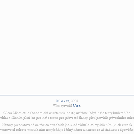
Mises.cz
,
2026
Web vytvořil
Urza
.
Cílem Mises.cz je ekonomická osvěta veřejnosti; uvítáme, když naše texty budete šířit.
uhlas s šířením platí jen pro naše texty; pro převzaté články platí pravidla původního zdro
Názory prezentované na těchto stránkách jsou individuálními vyjádřeními jejich autorů.
vozovatel tohoto webu k nim nevyjadřuje žádný názor a nenese za ně žádnou odpovědn