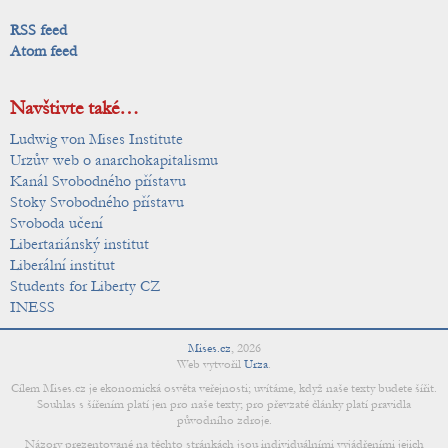
RSS feed
Atom feed
Navštivte také…
Ludwig von Mises Institute
Urzův web o anarchokapitalismu
Kanál Svobodného přístavu
Stoky Svobodného přístavu
Svoboda učení
Libertariánský institut
Liberální institut
Students for Liberty CZ
INESS
Mises.cz
,
2026
Web vytvořil
Urza
.
Cílem Mises.cz je ekonomická osvěta veřejnosti; uvítáme, když naše texty budete šířit.
Souhlas s šířením platí jen pro naše texty; pro převzaté články platí pravidla
původního zdroje.
Názory prezentované na těchto stránkách jsou individuálními vyjádřeními jejich