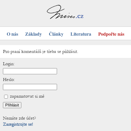
O nás
Základy
Články
Literatura
Podpořte nás
Pro psaní komentářů je třeba se přihlásit.
Login:
Heslo:
zapamatovat si mě
Nemáte zde účet?
Zaregistrujte se!