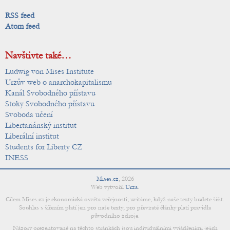
RSS feed
Atom feed
Navštivte také…
Ludwig von Mises Institute
Urzův web o anarchokapitalismu
Kanál Svobodného přístavu
Stoky Svobodného přístavu
Svoboda učení
Libertariánský institut
Liberální institut
Students for Liberty CZ
INESS
Mises.cz
,
2026
Web vytvořil
Urza
.
Cílem Mises.cz je ekonomická osvěta veřejnosti; uvítáme, když naše texty budete šířit.
Souhlas s šířením platí jen pro naše texty; pro převzaté články platí pravidla
původního zdroje.
Názory prezentované na těchto stránkách jsou individuálními vyjádřeními jejich