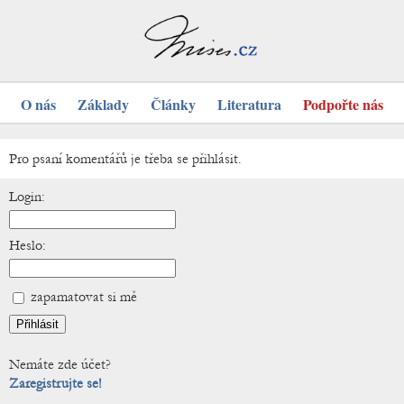
O nás
Základy
Články
Literatura
Podpořte nás
Pro psaní komentářů je třeba se přihlásit.
Login:
Heslo:
zapamatovat si mě
Nemáte zde účet?
Zaregistrujte se!