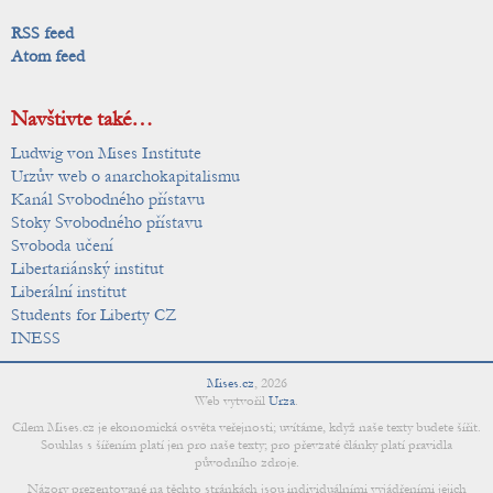
RSS feed
Atom feed
Navštivte také…
Ludwig von Mises Institute
Urzův web o anarchokapitalismu
Kanál Svobodného přístavu
Stoky Svobodného přístavu
Svoboda učení
Libertariánský institut
Liberální institut
Students for Liberty CZ
INESS
Mises.cz
,
2026
Web vytvořil
Urza
.
Cílem Mises.cz je ekonomická osvěta veřejnosti; uvítáme, když naše texty budete šířit.
Souhlas s šířením platí jen pro naše texty; pro převzaté články platí pravidla
původního zdroje.
Názory prezentované na těchto stránkách jsou individuálními vyjádřeními jejich