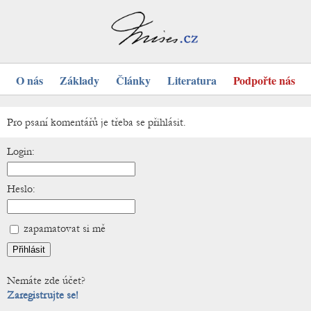
O nás
Základy
Články
Literatura
Podpořte nás
Pro psaní komentářů je třeba se přihlásit.
Login:
Heslo:
zapamatovat si mě
Nemáte zde účet?
Zaregistrujte se!