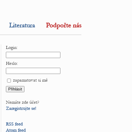
Literatura
Podpořte nás
Login:
Heslo:
zapamatovat si mě
Nemáte zde účet?
Zaregistrujte se!
RSS feed
Atom feed