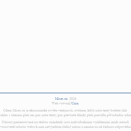
Mises.cz
,
2026
Web vytvořil
Urza
.
Cílem Mises.cz je ekonomická osvěta veřejnosti; uvítáme, když naše texty budete šířit.
uhlas s šířením platí jen pro naše texty; pro převzaté články platí pravidla původního zdro
Názory prezentované na těchto stránkách jsou individuálními vyjádřeními jejich autorů.
vozovatel tohoto webu k nim nevyjadřuje žádný názor a nenese za ně žádnou odpovědn