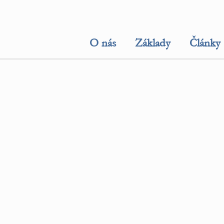
O nás
Základy
Články