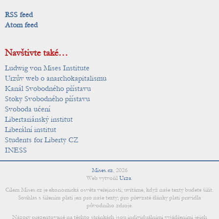
RSS feed
Atom feed
Navštivte také…
Ludwig von Mises Institute
Urzův web o anarchokapitalismu
Kanál Svobodného přístavu
Stoky Svobodného přístavu
Svoboda učení
Libertariánský institut
Liberální institut
Students for Liberty CZ
INESS
Mises.cz
,
2026
Web vytvořil
Urza
.
Cílem Mises.cz je ekonomická osvěta veřejnosti; uvítáme, když naše texty budete šířit.
Souhlas s šířením platí jen pro naše texty; pro převzaté články platí pravidla
původního zdroje.
Názory prezentované na těchto stránkách jsou individuálními vyjádřeními jejich