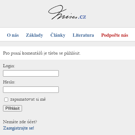
O nás
Základy
Články
Literatura
Podpořte nás
Pro psaní komentářů je třeba se přihlásit.
Login:
Heslo:
zapamatovat si mě
Nemáte zde účet?
Zaregistrujte se!