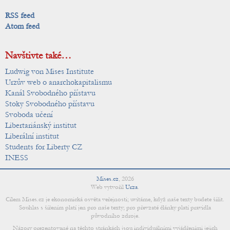
RSS feed
Atom feed
Navštivte také…
Ludwig von Mises Institute
Urzův web o anarchokapitalismu
Kanál Svobodného přístavu
Stoky Svobodného přístavu
Svoboda učení
Libertariánský institut
Liberální institut
Students for Liberty CZ
INESS
Mises.cz
,
2026
Web vytvořil
Urza
.
Cílem Mises.cz je ekonomická osvěta veřejnosti; uvítáme, když naše texty budete šířit.
Souhlas s šířením platí jen pro naše texty; pro převzaté články platí pravidla
původního zdroje.
Názory prezentované na těchto stránkách jsou individuálními vyjádřeními jejich