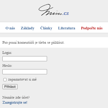
O nás
Základy
Články
Literatura
Podpořte nás
Pro psaní komentářů je třeba se přihlásit.
Login:
Heslo:
zapamatovat si mě
Nemáte zde účet?
Zaregistrujte se!