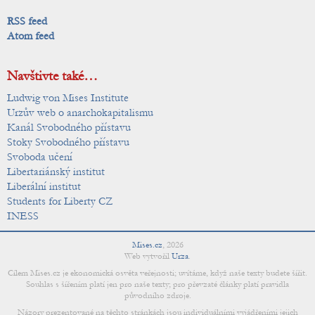
RSS feed
Atom feed
Navštivte také…
Ludwig von Mises Institute
Urzův web o anarchokapitalismu
Kanál Svobodného přístavu
Stoky Svobodného přístavu
Svoboda učení
Libertariánský institut
Liberální institut
Students for Liberty CZ
INESS
Mises.cz
,
2026
Web vytvořil
Urza
.
Cílem Mises.cz je ekonomická osvěta veřejnosti; uvítáme, když naše texty budete šířit.
Souhlas s šířením platí jen pro naše texty; pro převzaté články platí pravidla
původního zdroje.
Názory prezentované na těchto stránkách jsou individuálními vyjádřeními jejich