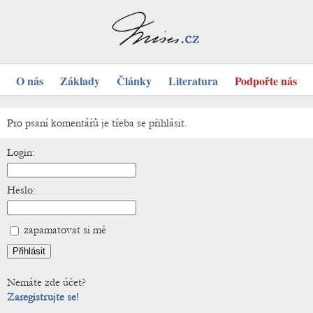
O nás
Základy
Články
Literatura
Podpořte nás
Pro psaní komentářů je třeba se přihlásit.
Login:
Heslo:
zapamatovat si mě
Nemáte zde účet?
Zaregistrujte se!