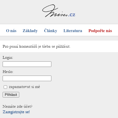
O nás
Základy
Články
Literatura
Podpořte nás
Pro psaní komentářů je třeba se přihlásit.
Login:
Heslo:
zapamatovat si mě
Nemáte zde účet?
Zaregistrujte se!