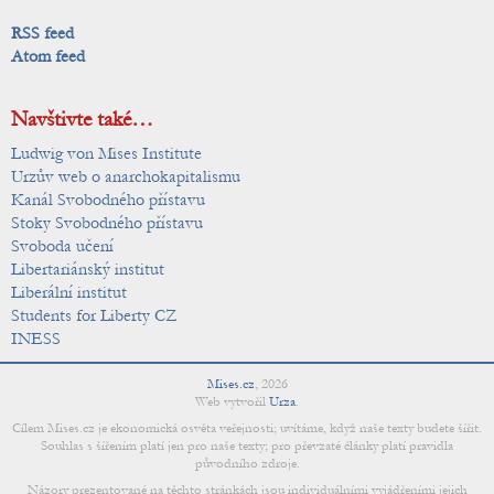
RSS feed
Atom feed
Navštivte také…
Ludwig von Mises Institute
Urzův web o anarchokapitalismu
Kanál Svobodného přístavu
Stoky Svobodného přístavu
Svoboda učení
Libertariánský institut
Liberální institut
Students for Liberty CZ
INESS
Mises.cz
,
2026
Web vytvořil
Urza
.
Cílem Mises.cz je ekonomická osvěta veřejnosti; uvítáme, když naše texty budete šířit.
Souhlas s šířením platí jen pro naše texty; pro převzaté články platí pravidla
původního zdroje.
Názory prezentované na těchto stránkách jsou individuálními vyjádřeními jejich