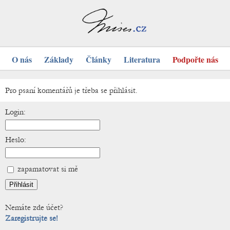
O nás
Základy
Články
Literatura
Podpořte nás
Pro psaní komentářů je třeba se přihlásit.
Login:
Heslo:
zapamatovat si mě
Nemáte zde účet?
Zaregistrujte se!