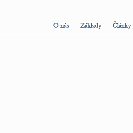
O nás
Základy
Články