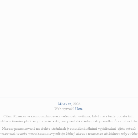
Mises.cz
,
2026
Web vytvořil
Urza
.
Cílem Mises.cz je ekonomická osvěta veřejnosti; uvítáme, když naše texty budete šířit.
uhlas s šířením platí jen pro naše texty; pro převzaté články platí pravidla původního zdro
Názory prezentované na těchto stránkách jsou individuálními vyjádřeními jejich autorů.
vozovatel tohoto webu k nim nevyjadřuje žádný názor a nenese za ně žádnou odpovědn