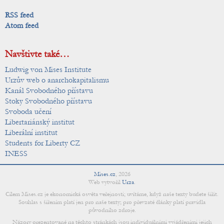
RSS feed
Atom feed
Navštivte také…
Ludwig von Mises Institute
Urzův web o anarchokapitalismu
Kanál Svobodného přístavu
Stoky Svobodného přístavu
Svoboda učení
Libertariánský institut
Liberální institut
Students for Liberty CZ
INESS
Mises.cz
,
2026
Web vytvořil
Urza
.
Cílem Mises.cz je ekonomická osvěta veřejnosti; uvítáme, když naše texty budete šířit.
Souhlas s šířením platí jen pro naše texty; pro převzaté články platí pravidla
původního zdroje.
Názory prezentované na těchto stránkách jsou individuálními vyjádřeními jejich