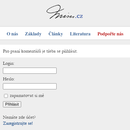
O nás
Základy
Články
Literatura
Podpořte nás
Pro psaní komentářů je třeba se přihlásit.
Login:
Heslo:
zapamatovat si mě
Nemáte zde účet?
Zaregistrujte se!