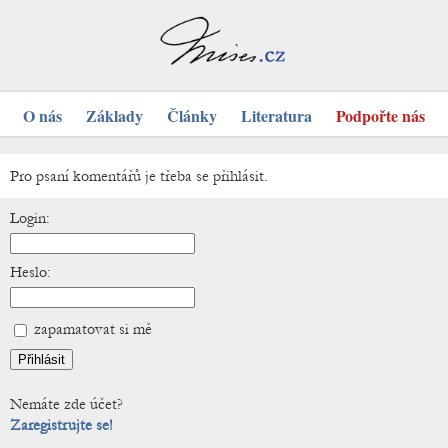
O nás
Základy
Články
Literatura
Podpořte nás
Pro psaní komentářů je třeba se přihlásit.
Login:
Heslo:
zapamatovat si mě
Nemáte zde účet?
Zaregistrujte se!