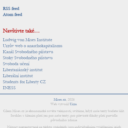
RSS feed
Atom feed
Navštivte také…
Ludwig von Mises Institute
Urzův web o anarchokapitalismu
Kanál Svobodného přístavu
Stoky Svobodného přístavu
Svoboda učení
Libertariánský institut
Liberální institut
Students for Liberty CZ
INESS
Mises.cz
,
2026
Web vytvořil
Urza
.
Cílem Mises.cz je ekonomická osvěta veřejnosti; uvítáme, když naše texty budete šířit.
Souhlas s šířením platí jen pro naše texty; pro převzaté články platí pravidla
původního zdroje.
Názory prezentované na těchto stránkách jsou individuálními vyjádřeními jejich