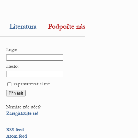
Literatura
Podpořte nás
Login:
Heslo:
zapamatovat si mě
Nemáte zde účet?
Zaregistrujte se!
RSS feed
Atom feed