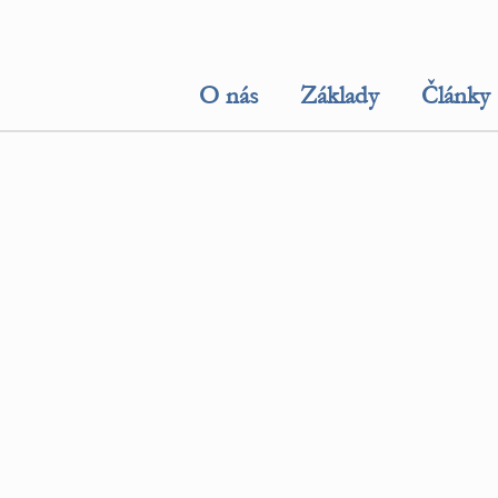
O nás
Základy
Články