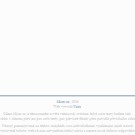
Mises.cz
,
2026
Web vytvořil
Urza
.
Cílem Mises.cz je ekonomická osvěta veřejnosti; uvítáme, když naše texty budete šířit.
uhlas s šířením platí jen pro naše texty; pro převzaté články platí pravidla původního zdro
Názory prezentované na těchto stránkách jsou individuálními vyjádřeními jejich autorů.
vozovatel tohoto webu k nim nevyjadřuje žádný názor a nenese za ně žádnou odpovědn