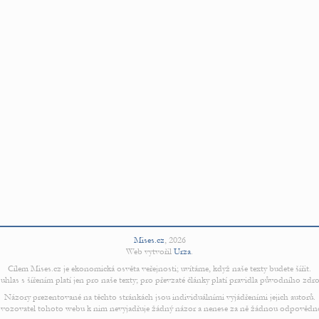
Mises.cz
,
2026
Web vytvořil
Urza
.
Cílem Mises.cz je ekonomická osvěta veřejnosti; uvítáme, když naše texty budete šířit.
uhlas s šířením platí jen pro naše texty; pro převzaté články platí pravidla původního zdro
Názory prezentované na těchto stránkách jsou individuálními vyjádřeními jejich autorů.
vozovatel tohoto webu k nim nevyjadřuje žádný názor a nenese za ně žádnou odpovědn