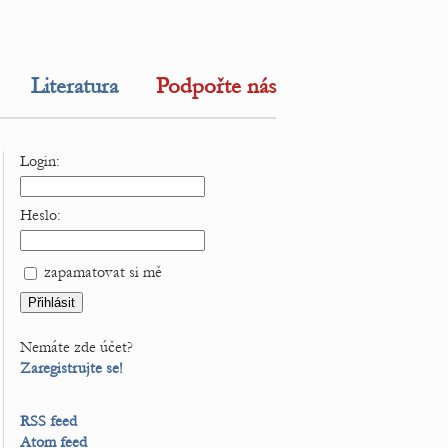
Literatura
Podpořte nás
Login:
Heslo:
zapamatovat si mě
Nemáte zde účet?
Zaregistrujte se!
RSS feed
Atom feed