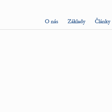
O nás
Základy
Články