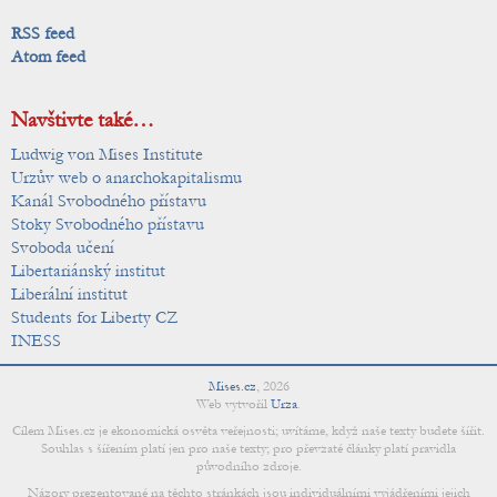
RSS feed
Atom feed
Navštivte také…
Ludwig von Mises Institute
Urzův web o anarchokapitalismu
Kanál Svobodného přístavu
Stoky Svobodného přístavu
Svoboda učení
Libertariánský institut
Liberální institut
Students for Liberty CZ
INESS
Mises.cz
,
2026
Web vytvořil
Urza
.
Cílem Mises.cz je ekonomická osvěta veřejnosti; uvítáme, když naše texty budete šířit.
Souhlas s šířením platí jen pro naše texty; pro převzaté články platí pravidla
původního zdroje.
Názory prezentované na těchto stránkách jsou individuálními vyjádřeními jejich