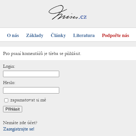
O nás
Základy
Články
Literatura
Podpořte nás
Pro psaní komentářů je třeba se přihlásit.
Login:
Heslo:
zapamatovat si mě
Nemáte zde účet?
Zaregistrujte se!