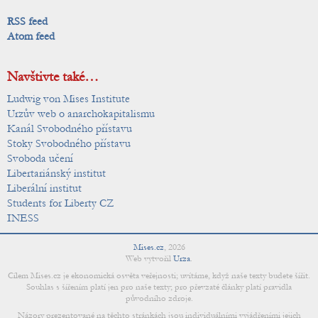
RSS feed
Atom feed
Navštivte také…
Ludwig von Mises Institute
Urzův web o anarchokapitalismu
Kanál Svobodného přístavu
Stoky Svobodného přístavu
Svoboda učení
Libertariánský institut
Liberální institut
Students for Liberty CZ
INESS
Mises.cz
,
2026
Web vytvořil
Urza
.
Cílem Mises.cz je ekonomická osvěta veřejnosti; uvítáme, když naše texty budete šířit.
Souhlas s šířením platí jen pro naše texty; pro převzaté články platí pravidla
původního zdroje.
Názory prezentované na těchto stránkách jsou individuálními vyjádřeními jejich