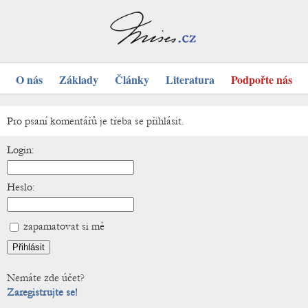
O nás
Základy
Články
Literatura
Podpořte nás
Pro psaní komentářů je třeba se přihlásit.
Login:
Heslo:
zapamatovat si mě
Nemáte zde účet?
Zaregistrujte se!