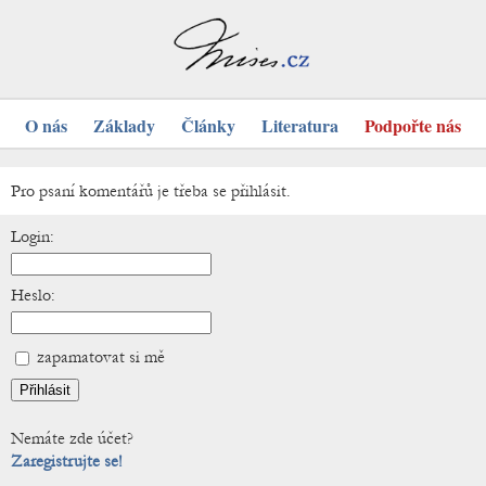
O nás
Základy
Články
Literatura
Podpořte nás
Pro psaní komentářů je třeba se přihlásit.
Login:
Heslo:
zapamatovat si mě
Nemáte zde účet?
Zaregistrujte se!