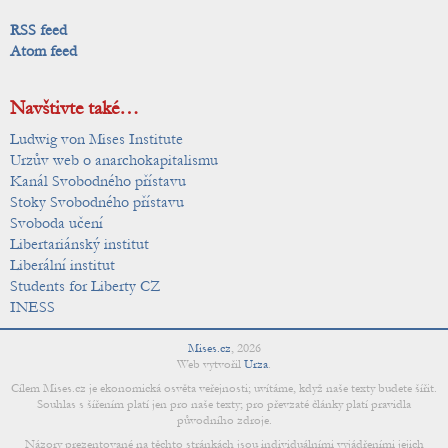
RSS feed
Atom feed
Navštivte také…
Ludwig von Mises Institute
Urzův web o anarchokapitalismu
Kanál Svobodného přístavu
Stoky Svobodného přístavu
Svoboda učení
Libertariánský institut
Liberální institut
Students for Liberty CZ
INESS
Mises.cz
,
2026
Web vytvořil
Urza
.
Cílem Mises.cz je ekonomická osvěta veřejnosti; uvítáme, když naše texty budete šířit.
Souhlas s šířením platí jen pro naše texty; pro převzaté články platí pravidla
původního zdroje.
Názory prezentované na těchto stránkách jsou individuálními vyjádřeními jejich